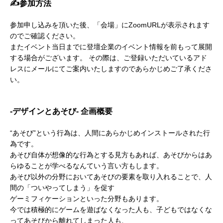
✍️参加方法
参加申し込みを頂いた後、「会場」にZoomURLが表示されます
のでご確認ください。

またイベント当日までに登壇企業のイベント情報を前もって展開
する場合がございます。 その際は、ご登録いただいているアド
レスにメールにてご案内いたしますのであらかじめご了承くださ
い。
-デザインとあそび- 企画概要
“あそび”という行為は、人間にあらかじめインストールされた行
為です。

あそび自体が想像的な行為とする見方もあれば、あそびからはあ
らゆることが学べるなんていう言い方もします。

あそび以外の分野においてあそびの要素を取り入れることで、人
間の「ついやってしまう」を促す

ゲーミフィケーションといった分野もあります。

今では積極的にゲームを遊ばなくなった人も、子どもではなくな
ってあそびから離れてしまった人も、
