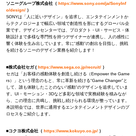
ソニーグループ株式会社（ 
https://www.sony.com/ja/SonyInf
o/design/
 ）
SONYは「人に近いデザイン」を追求し、エンタテインメントか
らテクノロジーまで幅広い領域で創造性を形にするグローバル企
業です。デザインセンターでは、プロダクト・UI・サービス・体
験設計まで多様な専門性を持つデザイナーが連携し、人の感性に
響く体験を生み出しています。常に“感動”の創出を目指し、挑戦
■株式会社セガ ( 
https://www.sega.co.jp/recruit/
 ）
セガは「お客様の感動体験を創造し続ける（Empower the Game
rs）」という理念のもと、常に革新を続ける“Game Changer”と
して、誰も体験したことのない“感動”のデザインを追求していま
す。UI・モーション・3Dなど多彩な領域で実務経験を積みなが
ら、この理念に共鳴し、挑戦し続けられる環境が整っています。
本説明会では、世界に通用するエンタテインメントデザインのプ
■コクヨ株式会社（ 
https://www.kokuyo.co.jp/
 ）